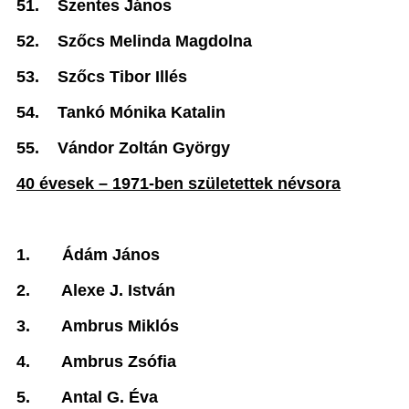
51.
Szentes János
52.
Szőcs Melinda Magdolna
53.
Szőcs Tibor Illés
54.
Tankó Mónika Katalin
55.
Vándor Zoltán György
40 évesek – 1971-ben születettek névsora
1.
Ádám János
2.
Alexe J. István
3.
Ambrus Miklós
4.
Ambrus Zsófia
5.
Antal G. Éva