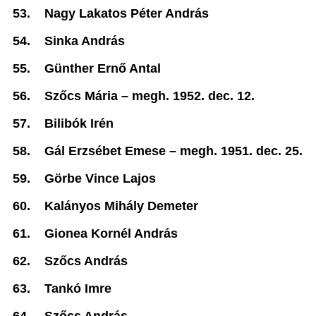
53.
Nagy Lakatos Péter András
54.
Sinka András
55.
Günther Ernő Antal
56.
Szőcs Mária –
megh. 1952. dec. 12.
57.
Bilibók Irén
58.
Gál Erzsébet Emese –
megh. 1951. dec. 25.
59.
Görbe Vince Lajos
60.
Kalányos Mihály Demeter
61.
Gionea Kornél András
62.
Szőcs András
63.
Tankó Imre