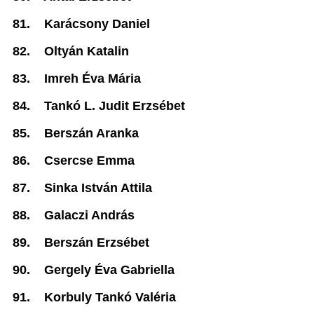
81.
Karácsony Daniel
82.
Oltyán Katalin
83.
Imreh Éva Mária
84.
Tankó L. Judit Erzsébet
85.
Berszán Aranka
86.
Csercse Emma
87.
Sinka István Attila
88.
Galaczi András
89.
Berszán Erzsébet
90.
Gergely Éva Gabriella
91.
Korbuly Tankó Valéria