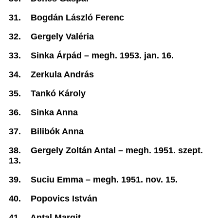
31.
Bogdán László Ferenc
32.
Gergely Valéria
33.
Sinka Árpád –
megh. 1953. jan. 16.
34.
Zerkula András
35.
Tankó Károly
36.
Sinka Anna
37.
Bilibók Anna
38.
Gergely Zoltán Antal –
megh. 1951. szept.
13.
39.
Suciu Emma –
megh. 1951. nov. 15.
40.
Popovics István
41.
Antal Margit