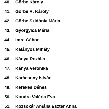
40.
Görbe Károly
41.
Görbe R. Károly
42.
Görbe Szidónia Mária
43.
Györgyica Mária
44.
Imre Gábor
45.
Kalányos Mihály
46.
Kánya Rozália
47.
Kánya Veronika
48.
Karácsony István
49.
Kerekes Dénes
50.
Kondra Valéria Éva
51.
Kozsokár Amália Eszter Anna