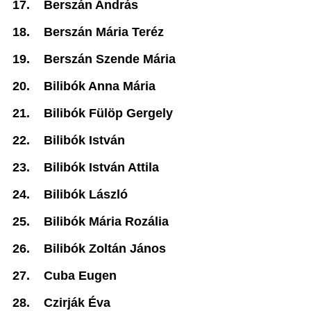
17.
Berszán András
18.
Berszán Mária Teréz
19.
Berszán Szende Mária
20.
Bilibók Anna Mária
21.
Bilibók Fülöp Gergely
22.
Bilibók István
23.
Bilibók István Attila
24.
Bilibók László
25.
Bilibók Mária Rozália
26.
Bilibók Zoltán János
27.
Cuba Eugen
28.
Czirják Éva