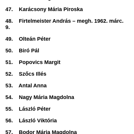
47.
Karácsony Mária Piroska
48.
Firtelmeister András –
megh. 1962. márc.
9.
49.
Olteán Péter
50.
Biró Pál
51.
Popovics Margit
52.
Szőcs Illés
53.
Antal Anna
54.
Nagy Mária Magdolna
55.
László Péter
56.
László Viktória
57.
Bodor Mária Magdolna