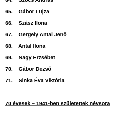
64.
Szőcs András
65.
Gábor Lujza
66.
Szász Ilona
67.
Gergely Antal Jenő
68.
Antal Ilona
69.
Nagy Erzsébet
70.
Gábor Dezső
71.
Sinka Éva Viktória
70 évesek – 1941-ben születettek névsora