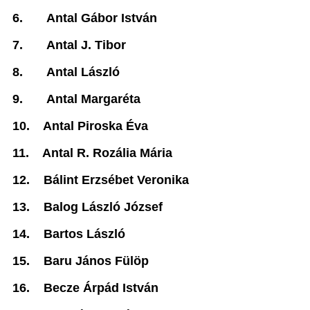
6.
Antal Gábor István
7.
Antal J. Tibor
8.
Antal László
9.
Antal Margaréta
10.
Antal Piroska Éva
11.
Antal R. Rozália Mária
12.
Bálint Erzsébet Veronika
13.
Balog László József
14.
Bartos László
15.
Baru János Fülöp
16.
Becze Árpád István