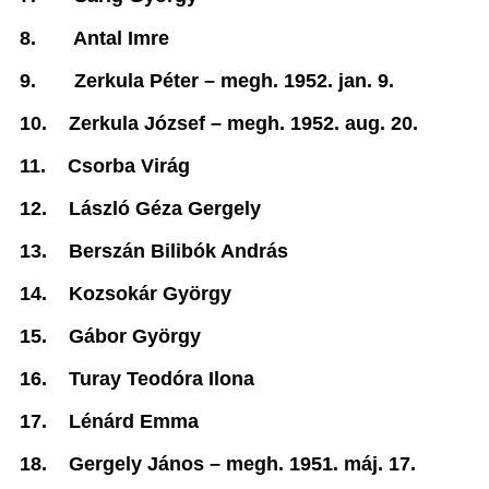
8.
Antal Imre
9.
Zerkula Péter –
megh. 1952. jan. 9.
10.
Zerkula József –
megh. 1952. aug. 20.
11.
Csorba Virág
12.
László Géza Gergely
13.
Berszán Bilibók András
14.
Kozsokár György
15.
Gábor György
16.
Turay Teodóra Ilona
17.
Lénárd Emma
18.
Gergely János –
megh. 1951. máj. 17.