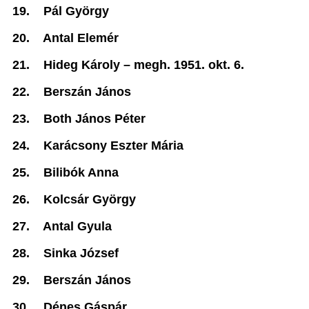
19.
Pál György
20.
Antal Elemér
21.
Hideg Károly –
megh. 1951. okt. 6.
22.
Berszán János
23.
Both János Péter
24.
Karácsony Eszter Mária
25.
Bilibók Anna
26.
Kolcsár György
27.
Antal Gyula
28.
Sinka József
29.
Berszán János
30.
Dénes Gáspár