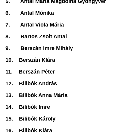
5.
Antal Mária Magdolna Gyöngyvér
6.
Antal Mónika
7.
Antal Viola Mária
8.
Bartos Zsolt Antal
9.
Berszán Imre Mihály
10.
Berszán Klára
11.
Berszán Péter
12.
Bilibók András
13.
Bilibók Anna Mária
14.
Bilibók Imre
15.
Bilibók Károly
16.
Bilibók Klára