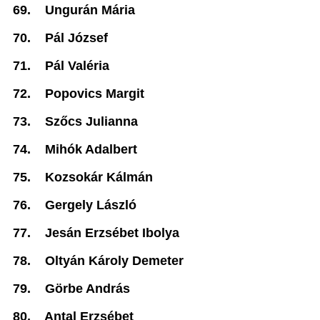
69.
Ungurán Mária
70.
Pál József
71.
Pál Valéria
72.
Popovics Margit
73.
Szőcs Julianna
74.
Mihók Adalbert
75.
Kozsokár Kálmán
76.
Gergely László
77.
Jesán Erzsébet Ibolya
78.
Oltyán Károly Demeter
79.
Görbe András
80.
Antal Erzsébet