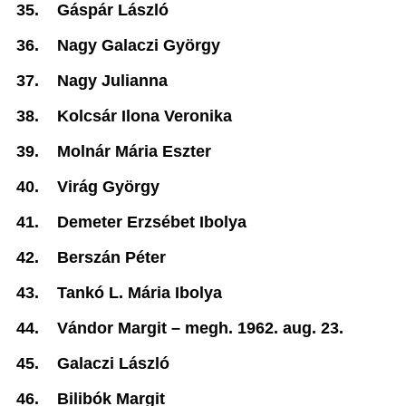
35.
Gáspár László
36.
Nagy Galaczi György
37.
Nagy Julianna
38.
Kolcsár Ilona Veronika
39.
Molnár Mária Eszter
40.
Virág György
41.
Demeter Erzsébet Ibolya
42.
Berszán Péter
43.
Tankó L. Mária Ibolya
44.
Vándor Margit –
megh. 1962. aug. 23.
45.
Galaczi László
46.
Bilibók Margit