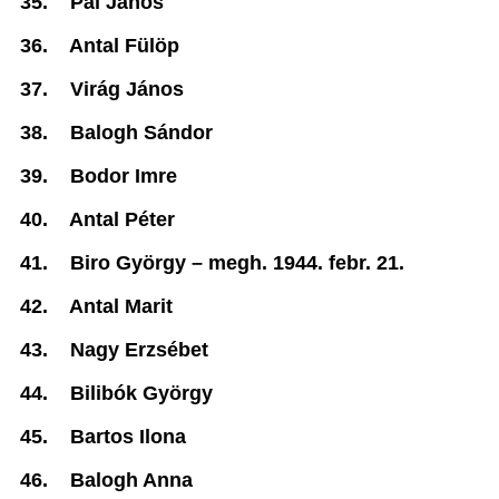
35.
Pál János
36.
Antal Fülöp
37.
Virág János
38.
Balogh Sándor
39.
Bodor Imre
40.
Antal Péter
41.
Biro György –
megh. 1944. febr. 21.
42.
Antal Marit
43.
Nagy Erzsébet
44.
Bilibók György
45.
Bartos Ilona
46.
Balogh Anna