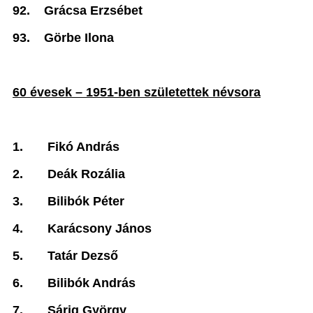
92.
Grácsa Erzsébet
93.
Görbe Ilona
60 évesek – 1951-ben születettek névsora
1.
Fikó András
2.
Deák Rozália
3.
Bilibók Péter
4.
Karácsony János
5.
Tatár Dezső
6.
Bilibók András
7.
Sárig György