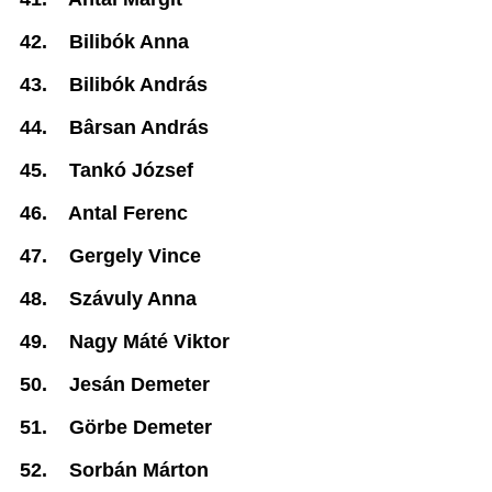
42.
Bilibók Anna
43.
Bilibók András
44.
B
ârsan Andr
ás
45.
Tankó József
46.
Antal Ferenc
47.
Gergely Vince
48.
Szávuly Anna
49.
Nagy Máté Viktor
50.
Jesán Demeter
51.
Görbe Demeter
52.
Sorbán Márton